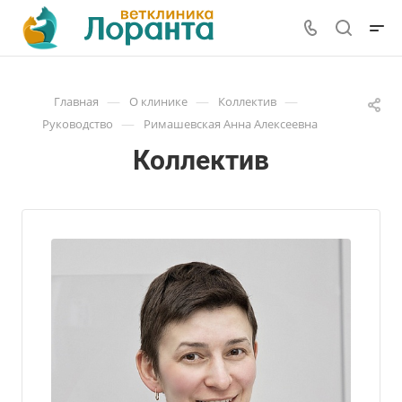
—
—
—
Главная
О клинике
Коллектив
—
Руководство
Римашевская Анна Алексеевна
Коллектив