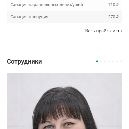
Санация параанальных желез/ушей
710 ₽
Санация препуция
270 ₽
Весь прайс-лист
Сотрудники