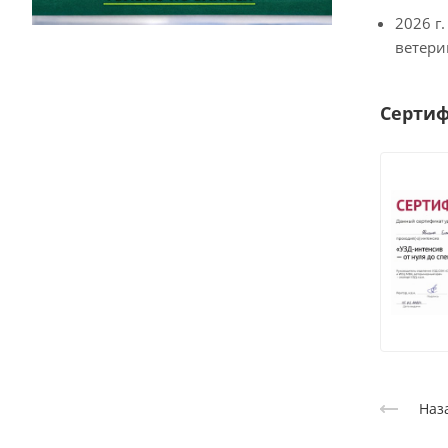
2026 г
ветери
Серти
Наз