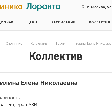
г. Москва, у
ЦИОНАР
ЦЕНЫ
РАСПИСАНИЕ
КОЛЛЕКТИВ
—
—
—
—
О клинике
Коллектив
Врачи
Филина Елена Николаев
Коллектив
илина Елена Николаевна
олжность
рапевт, врач-УЗИ