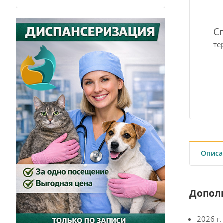
С
те
Описа
Допол
2026 г