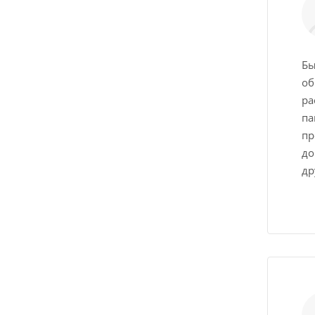
Бы
об
ра
па
пр
до
др