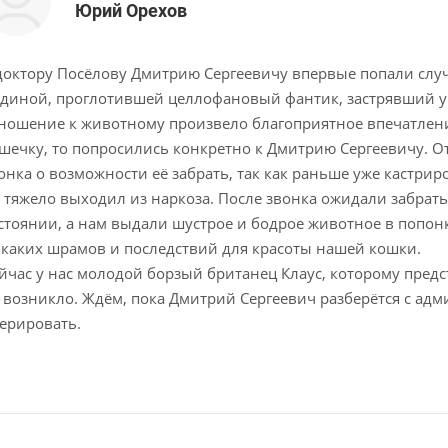
Юрий Орехов
доктору Посёлову Дмитрию Сергеевичу впервые попали слу
диной, проглотившей целлофановый фантик, застрявший у 
ношение к животному произвело благоприятное впечатлени
шечку, то попросились конкретно к Дмитрию Сергеевичу. 
онка о возможности её забрать, так как раньше уже кастри
 тяжело выходил из наркоза. После звонка ожидали забра
стоянии, а нам выдали шустрое и бодрое животное в попонк
каких шрамов и последствий для красоты нашей кошки.
йчас у нас молодой борзый британец Клаус, которому предст
 возникло. Ждём, пока Дмитрий Сергеевич разберётся с ад
ерировать.