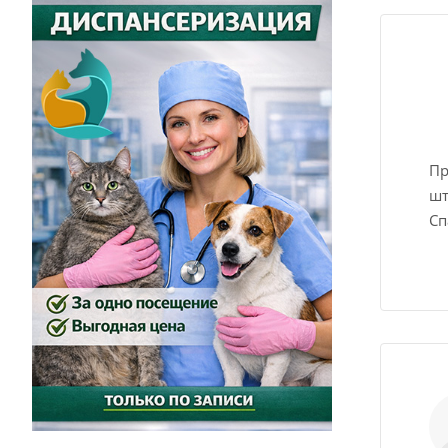
Пр
шт
Сп