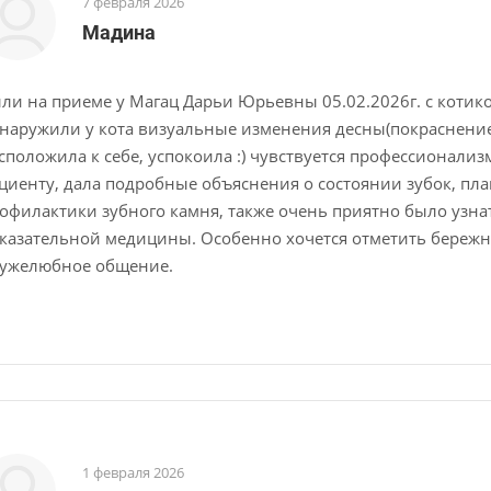
7 февраля 2026
Мадина
ли на приеме у Магац Дарьи Юрьевны 05.02.2026г. с котико
наружили у кота визуальные изменения десны(покраснение
сположила к себе, успокоила :) чувствуется профессионал
циенту, дала подробные объяснения о состоянии зубок, пл
офилактики зубного камня, также очень приятно было узна
казательной медицины. Особенно хочется отметить бережн
ужелюбное общение.
1 февраля 2026