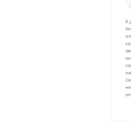
К 
Ун
от
ко
зв
он
со
ни
Се
не
оп