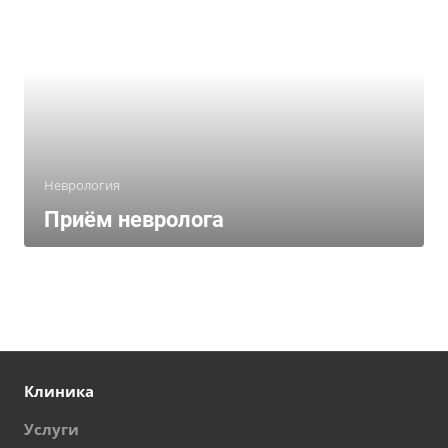
Неврология
Приём невролога
Клиника
Услуги