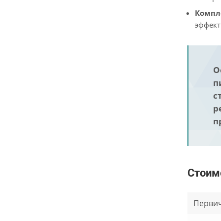
Компл
эффект
О
п
с
р
п
Стоим
Первич