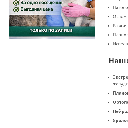
Патоло
Осложн
Различ
Планов
Исправ
Наши
Экстре
желудк
Плано
Ортоп
Нейро
Уролог