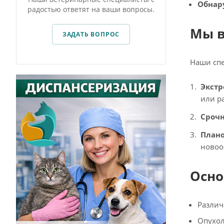
Обнар
радостью ответят на ваши вопросы.
Мы в
ЗАДАТЬ ВОПРОС
Наши спе
Экстр
или р
Срочн
Плано
новоо
Осно
Различ
Опухол