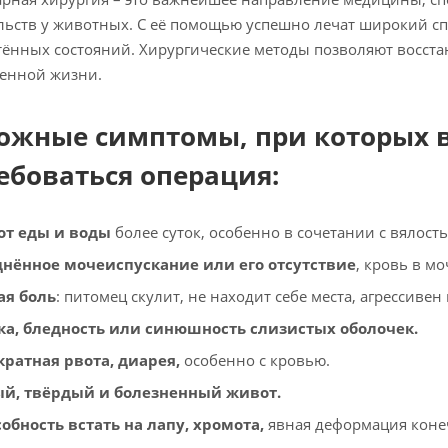
ьств у животных. С её помощью успешно лечат широкий сп
ённых состояний. Хирургические методы позволяют восста
енной жизни.
ожные симптомы, при которых
ебоваться операция:
от еды и воды
более суток, особенно в сочетании с вялост
днённое мочеиспускание или его отсутствие
, кровь в мо
ая боль
: питомец скулит, не находит себе места, агрессиве
а, бледность или синюшность слизистых оболочек.
ратная рвота, диарея,
особенно с кровью.
ый, твёрдый и болезненный живот.
обность встать на лапу, хромота,
явная деформация коне