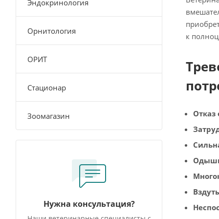
Эндокринология
вмешател
приобрет
Орнитология
к полноц
ОРИТ
Трев
потр
Стационар
Отказ 
Зоомагазин
Затру
Сильн
Одышк
Многок
Вздут
Нужна консультация?
Неспос
Наши ветеринарные специалисты с