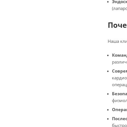
Эндос
(лапар
Поче
Наша кли
Коман
различ
Совре
кардио
операц
Безопа
физиол
Опера
После
быстро