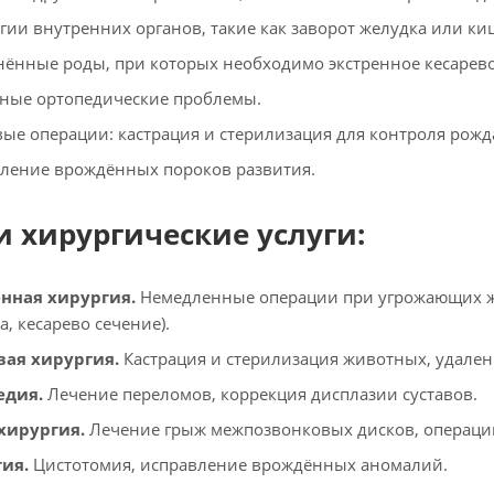
гии внутренних органов, такие как заворот желудка или к
ённые роды, при которых необходимо экстренное кесарево
ные ортопедические проблемы.
ые операции: кастрация и стерилизация для контроля рожд
ление врождённых пороков развития.
 хирургические услуги:
нная хирургия.
Немедленные операции при угрожающих жи
а, кесарево сечение).
вая хирургия.
Кастрация и стерилизация животных, удален
едия.
Лечение переломов, коррекция дисплазии суставов.
хирургия.
Лечение грыж межпозвонковых дисков, операции
ия.
Цистотомия, исправление врождённых аномалий.