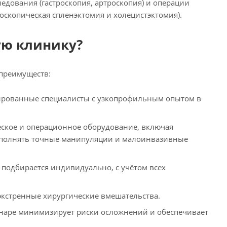
едования (гастроскопия, артроскопия) и операции
оскопическая спленэктомия и холецистэктомия).
ую клинику?
 преимуществ:
ированные специалисты с узкопрофильным опытом в
ское и операционное оборудование, включая
ыполнять точные манипуляции и малоинвазивные
 подбирается индивидуально, с учётом всех
экстренные хирургические вмешательства.
наре минимизирует риски осложнений и обеспечивает