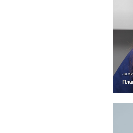
адми
Пла