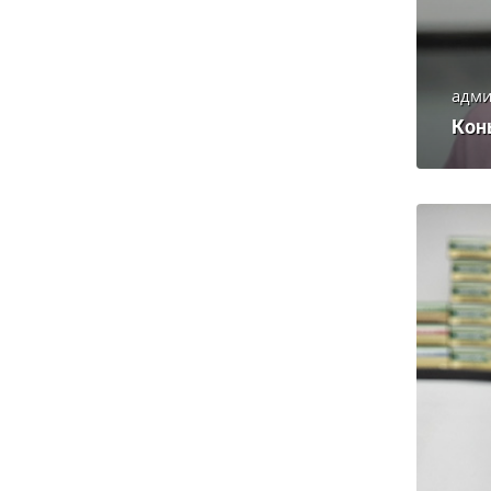
адми
Кон