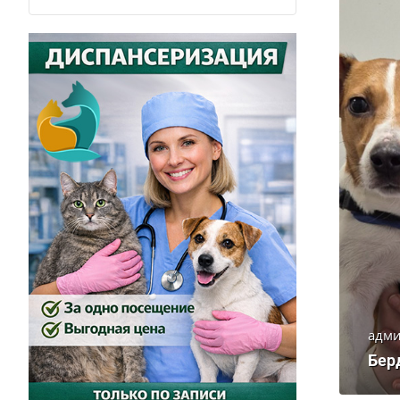
адми
Бер