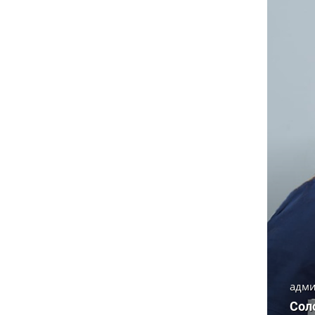
адми
Сол