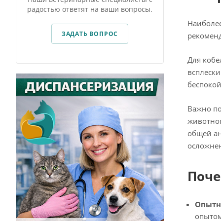
радостью ответят на ваши вопросы.
Наиболее
ЗАДАТЬ ВОПРОС
рекоменд
Для кобе
всплески
беспокой
Важно по
животног
общей ан
осложне
Поче
Опытн
опытом