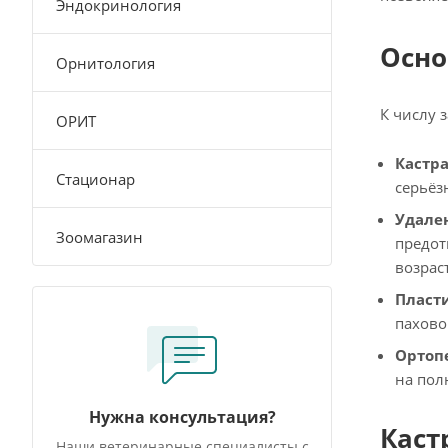
Эндокринология
Осно
Орнитология
К числу 
ОРИТ
Кастр
Стационар
серьёз
Удале
Зоомагазин
предот
возрас
Пласт
пахово
Ортоп
на пол
Нужна консультация?
Каст
Наши ветеринарные специалисты с