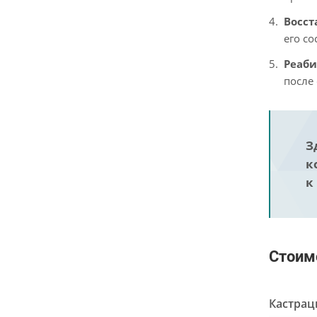
Восст
его с
Реаби
после
З
к
к
Стоим
Кастраци