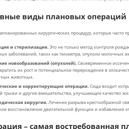
вные виды плановых операций 
запланированных хирургических процедур, которые часто пр
ация и стерилизация.
Это не только метод контроля рожда
ных заболеваний, таких как пиометра, опухоли молочных ж
ние новообразований (опухолей).
Своевременное иссечен
вратить их рост и потенциальное перерождение в злокачес
тных животных.
ические и корректирующие операции.
Сюда входит испр
й грыжи и другие вмешательства, улучшающие качество жи
едическая хирургия.
Лечение разрыва крестообразной связ
ное восстановление двигательной функции и избавление о
рация – самая востребованная п