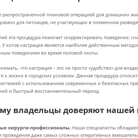
 распространённой плановой операцией для домашних живо
овано для питомцев, не участвующих в племенном разведе
лей эта процедура помогает скорректировать поведение: с
. У котов кастрация является наиболее действенным метод
ным поведением во время половой охоты.
нимать, что кастрация – это не просто «удобство» для вла
о к жизни в городских условиях. Данная процедура относи
естезией с использованием современных и безопасных пре
ний и быстрый восстановительный период.
му владельцы доверяют нашей
ые хирурги-профессионалы.
Наши специалисты обладают
 проведения даже самых сложных оперативных вмешательс