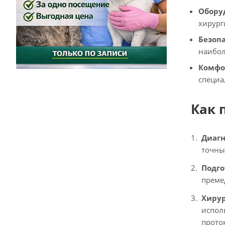
Обору
хирург
Безоп
наибол
Комфо
специа
Как 
Диагн
точны
Подго
преме
Хирур
испол
прото