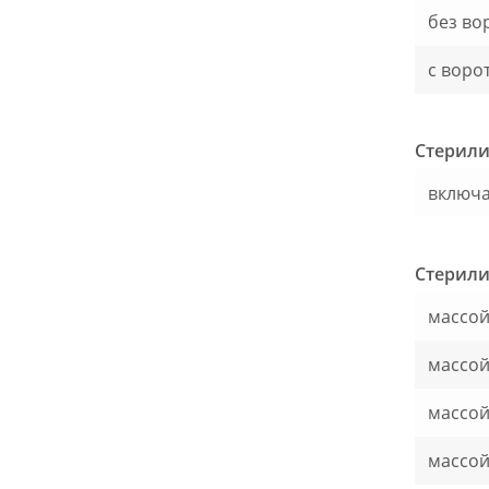
без во
с воро
Стерили
включа
Стерили
массой
массой
массой
массой