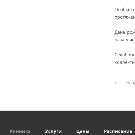
Особые с
протяжен
День рож
разделяе
С любовь
коллекти
Наз
Клиника
Услуги
Цены
Расписание