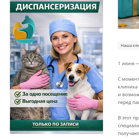
Наша кл
1 июня —
С момент
клиника 
и возмож
перед па
В этот п
специали
получаю