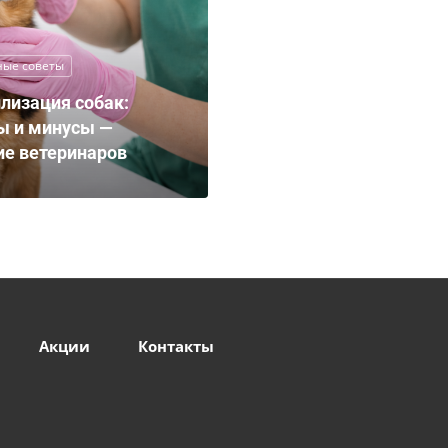
ные советы
лизация собак:
ы и минусы —
е ветеринаров
Акции
Контакты