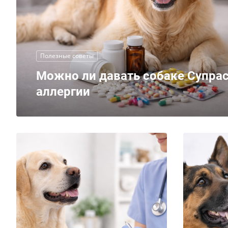
Полезные советы
Можно ли давать собаке Супрас
аллергии