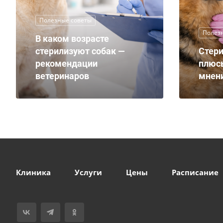
Полезные советы
Полез
В каком возрасте
стерилизуют собак —
Стери
рекомендации
плюс
ветеринаров
мнени
Клиника
Услуги
Цены
Расписание