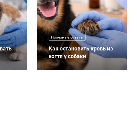
Полезные советы
авать
Как остановить кровь из
когтя у собаки