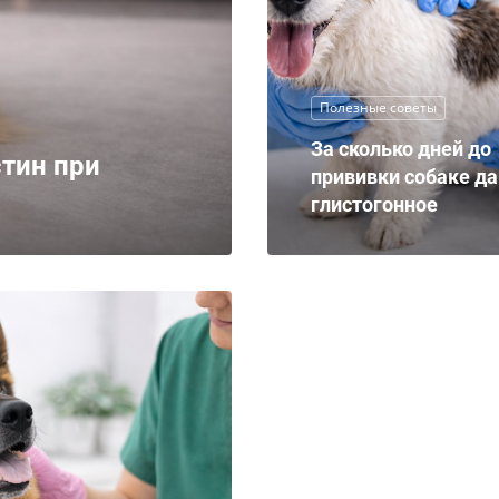
Полезные советы
За сколько дней до
тин при
прививки собаке д
глистогонное